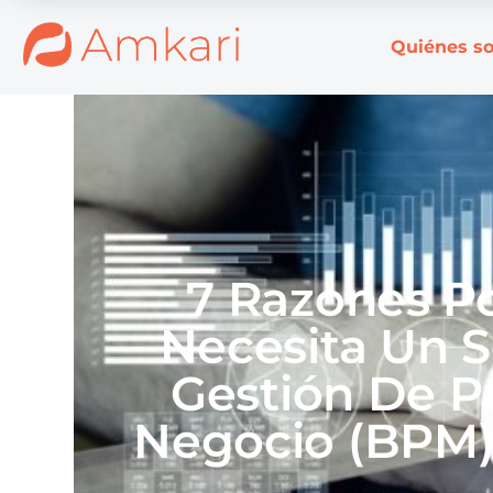
Quiénes s
7 Razones P
Necesita Un 
Gestión De P
Negocio (BPM)