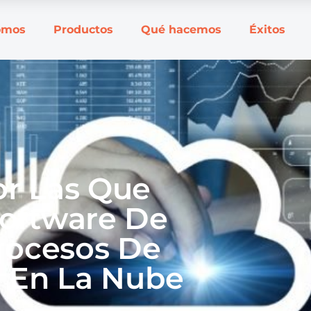
omos
Productos
Qué hacemos
Éxitos
or Las Que
Software De
rocesos De
 En La Nube