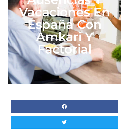
Vacaciones En
España Con
Amkari Y
Factorial