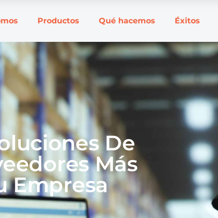
omos
Productos
Qué hacemos
Éxitos
Soluciones De
veedores Más
Su Empresa