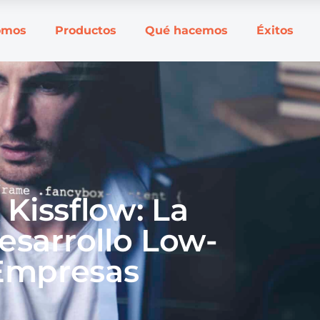
omos
Productos
Qué hacemos
Éxitos
 Kissflow: La
esarrollo Low-
Empresas