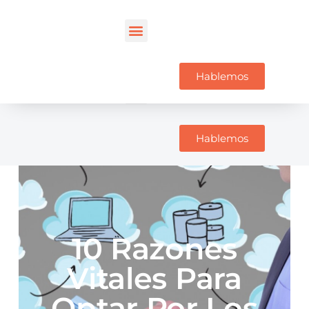
Hablemos
Hablemos
10 Razones
Vitales Para
Optar Por Los