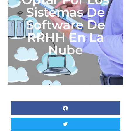
Sistemas De
Software De
RRHH En La
Nube