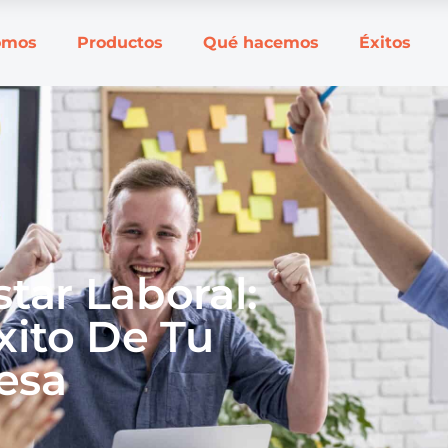
omos
Productos
Qué hacemos
Éxitos
tar Laboral:
xito De Tu
esa