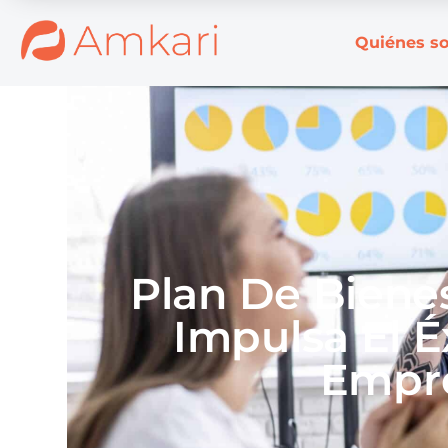
Quiénes s
Plan De Bienes
Impulsa El É
Empr