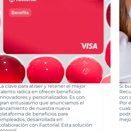
La clave para atraer y retener el mejor
Si b
talento radica en ofrecer beneficios
Recu
innovadores y personalizados. Es con
con 
gran entusiasmo que anunciamos el
Por 
lanzamiento de nuestra nueva
cual
plataforma de beneficios para
podrí
empleados, desarrollada en
mejo
colaboración con Factorial. Esta solución
integral…