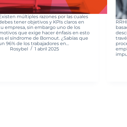
Existen múltiples razones por las cuales
debes tener objetivos y KPIs claros en
RRHH
tu empresa, sin embargo uno de los
basa
motivos que exige hacer énfasis en esto
desci
es el síndrome de Bornout. ¿Sabías que
trav
un 96% de los trabajadores en…
proce
Rosybel
1 abril 2025
empl
impu