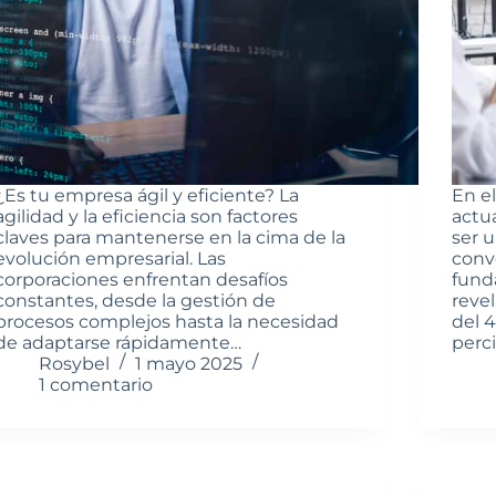
¿Es tu empresa ágil y eficiente? La
En e
agilidad y la eficiencia son factores
actua
claves para mantenerse en la cima de la
ser 
evolución empresarial. Las
conve
corporaciones enfrentan desafíos
fund
constantes, desde la gestión de
reve
procesos complejos hasta la necesidad
del 
de adaptarse rápidamente…
perc
Rosybel
1 mayo 2025
1 comentario